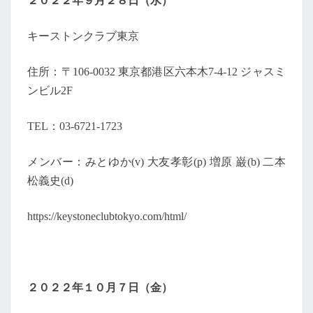
２０２２年９月２８日（水）
ズ
T
S
・
ラ
キーストンクラブ東京
イ
ブ
住所：〒106-0032 東京都港区六本木7-4-12 ジャスミ
日
ンビル2F
時
決
TEL：03-6721-1723
定
！
メンバー：みとゆか(v) 大友孝彰(p) 増原 巌(b) 二本
松義史(d)
https://keystoneclubtokyo.com/html/
２０２２年１０月７日（金）