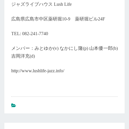
ジャズライブハウス Lush Life
広島県広島市中区薬研堀10-9 薬研堀ビル24F
TEL: 082-241-7740
メンバー：みとゆか(v) なかにし隆(p) 山本優一郎(b)
吉岡洋充(d)
http://www.lushlife-jazz.info/