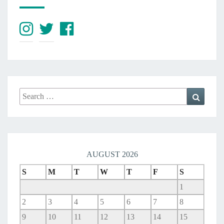
Search
Search
for:
AUGUST 2026
S
M
T
W
T
F
S
1
2
3
4
5
6
7
8
9
10
11
12
13
14
15