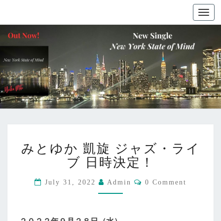
Togg
navig
み
みとゆか 凱旋 ジャズ・ライ
と
ゆ
ブ 日時決定！
か
凱
C
July 31, 2022
Admin
0 Comment
O
旋
M
ジ
M
E
ャ
N