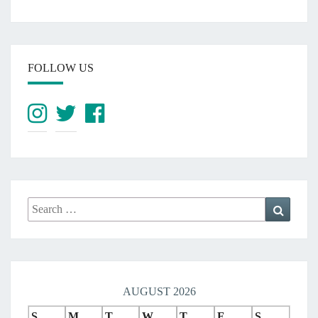
FOLLOW US
Search
Search
for:
AUGUST 2026
S
M
T
W
T
F
S