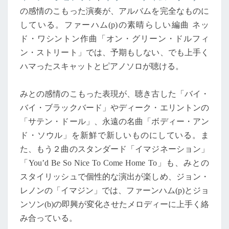
の感情のこもった演奏が、アルバムを完全なものに
している。ファーハム(p)の素晴らしい編曲 ネッ
ド・ワシントン作曲「オン・グリーン・ドルフィ
ン・ストリート」では、予期もしない、でも上手く
ハマったスキャットとピアノソロが聴ける。
みとの感情のこもった表現が、聴き古した「バイ・
バイ・ブラックバード」やディーク・エリントンの
「サテン・ドール」、永遠の名曲「ボディー・アン
ド・ソウル」を新鮮で新しいものにしている。ま
た、もう２曲のスタンダード「イマジネーション」
「You’d Be So Nice To Come Home To」も、みとの
スタイリッシュで個性的な演出が楽しめ、ジョン・
レノンの「イマジン」では、ファーンハム(p)とジョ
ンソン(b)の即興が変化させたメロディーに上手く絡
み合っている。