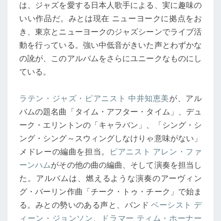
は、ジャズを愛する日本人歌手による、実に趣味の
いい作品だ。みとは現在 ニューヨークに拠点をお
き、東京とニューヨークのジャズシーンでライブ活
動を行っている。強い中低音がきいた声とわずかな
の訛が、このアルバムをさらにユニークなものにし
ている。
ラテン・ジャズ・ピアニスト 中井知恵美
が、アル
バムの題名曲「タイム・アフター・タイム」、デュ
ーク・エリントンの「キャラバン」、「シング・シ
ング・シング～スウィングしなけりゃ意味がない」
メドレーの編曲を担当。
ピアニスト アレン・ファ
ーンハム
がその他の曲の編曲、そして演奏を担当し
た。アルバムは、燃えるような演奏のアーヴィン
グ・バーリン作曲「チーク・トゥ・チーク」で始ま
る。みとの勢いのある声と、バンド
ベーシスト デ
ィーン・ジョンソン
、
ドラマー ティム・ホーナー